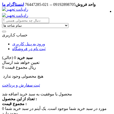
واحد فروش
09192898705 -- 021-76447285
اینستاگرام ما
حساب کـاربری
ورود به پـنل کاربری
ثبت نام در فروشگاه
سبد خرید
0
(خالی)
تعیین خواهد شد
ارسال
0 ریال
مجموع قیمت
هیچ محصولی وجود ندارد
ثبت سفارش و پرداخت
محصول با موفقیت به سبد خرید اضافه شد
تعداد از این محصول :
مجموع قیمت :
مورد در سبد خرید شما موجود است.
یک آیتم در سبد خرید شما
0
وجود دارد.