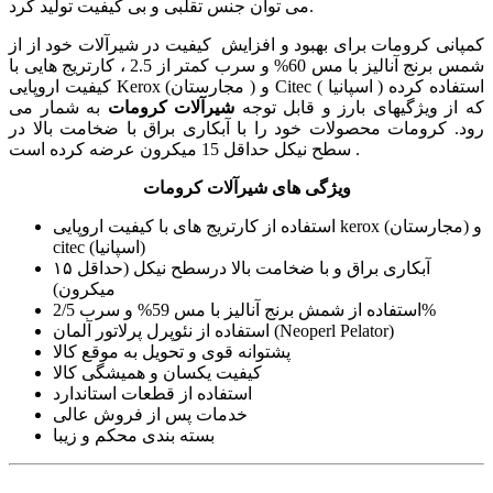
می توان جنس تقلبی و بی کیفیت تولید کرد.
کمپانی کرومات برای بهبود و افزایش کیفیت در شیرآلات خود از از
شمس برنج آنالیز با مس 60% و سرب کمتر از 2.5 ، کارتریج هایی با
کیفیت اروپایی Kerox (مجارستان ) و Citec ( اسپانیا ) استفاده کرده
که از ویژگیهای بارز و قابل توجه
شیرآلات کرومات
به شمار می
رود. کرومات محصولات خود را با آبکاری براق با ضخامت بالا در
سطح نیکل حداقل 15 میکرون عرضه کرده است .
ویژگی های شیرآلات کرومات
استفاده از کارتریج های با کیفیت اروپایی kerox (مجارستان) و
citec (اسپانیا)
آبکاری براق و با ضخامت بالا درسطح نیکل (حداقل ۱۵
میکرون)
استفاده از شمش برنج آنالیز با مس 59% و سرب 2/5%
استفاده از نئوپرل پرلاتور آلمان (Neoperl Pelator)
پشتوانه قوی و تحویل به موقع کالا
کیفیت یکسان و همیشگی کالا
استفاده از قطعات استاندارد
خدمات پس از فروش عالی
بسته بندی محکم و زیبا