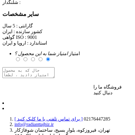
شلنگدار :
سایر مشخصات
گارانتی :
5 سال
کشور سازنده :
ایران
9001
گواهی ISO :
استاندارد :
اروپا و ایران
امتیاز
امتیاز شما به این محصول ؟
فروشگاه ما را
برای ارسال نظر وارد حساب کاربری خود شوید
دنبال کنید
02176447285
[ برای تماس تلفنی با ما کلیک کنید ]
info@radianttajhiz.ir
تهران، فیروزکوه، بلوار بسیج، ساختمان شوفاژکار