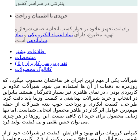
اینترنتی در سراسر کشور
خریدی با اطمینان و راحت
رادیانت تجهیز علاوه بر جواز کسب اتحادیه صنف شوفاژ و
تهویه مطبوع، دارای
نماد اعتماد الکترونیکی
و
نماد
است.
ساماندهی
اطلاعات بیشتر
مشخصات
نقد و بررسی کاربران ( 0 )
کاتالوگ محصولات
شیرآلات یکی از مهم ترین اجزای هر ساختمان محسوب میگردد که
روزمره به دفعات از آن ها استفاده می شود. شیرآلات علاوه بر
کاربردی بودن ، در نمای ظاهری نیز بسیار تاثیرگذار هستند. بنابراین
در انتخاب و خرید شیرالات بهداشتی با کیفیت وزیبا باید دقت کرد.
طراحی، کیفیت آبکاری و پرداخت خوب بدنه شیرآلات از جمله
مهم‌ترین عوامل اثر گذار در ظاهر محصول انتخابی شماست. اما تنها
زیبایی محصول برای خرید آن کافی نیست. این روزها در هر چیزی
می توان جنس تقلبی و بی کیفیت تولید کرد.
کمپانی کرومات برای بهبود و افزایش کیفیت در شیرآلات خود از از
شمس برنج آنالیز با مس 60% و سرب کمتر از 2.5 ، کارتریج هایی با