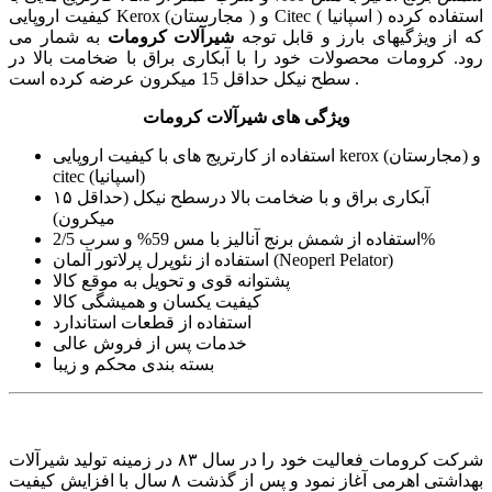
کیفیت اروپایی Kerox (مجارستان ) و Citec ( اسپانیا ) استفاده کرده
که از ویژگیهای بارز و قابل توجه
شیرآلات کرومات
به شمار می
رود. کرومات محصولات خود را با آبکاری براق با ضخامت بالا در
سطح نیکل حداقل 15 میکرون عرضه کرده است .
ویژگی های شیرآلات کرومات
استفاده از کارتریج های با کیفیت اروپایی kerox (مجارستان) و
citec (اسپانیا)
آبکاری براق و با ضخامت بالا درسطح نیکل (حداقل ۱۵
میکرون)
استفاده از شمش برنج آنالیز با مس 59% و سرب 2/5%
استفاده از نئوپرل پرلاتور آلمان (Neoperl Pelator)
پشتوانه قوی و تحویل به موقع کالا
کیفیت یکسان و همیشگی کالا
استفاده از قطعات استاندارد
خدمات پس از فروش عالی
بسته بندی محکم و زیبا
شرکت کرومات فعالیت خود را در سال ۸۳ در زمینه تولید شیرآلات
بهداشتی اهرمی آغاز نمود و پس از گذشت ۸ سال با افزایش کیفیت