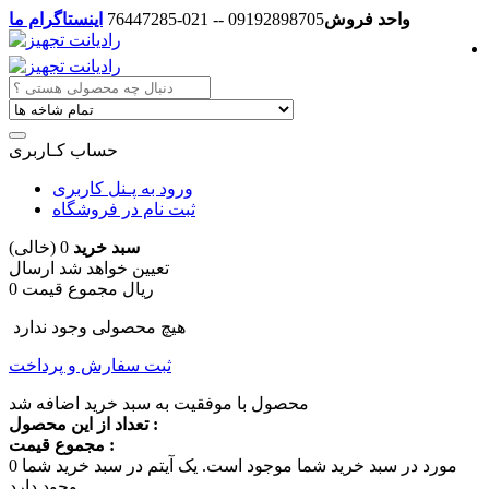
واحد فروش
09192898705 -- 021-76447285
اینستاگرام ما
حساب کـاربری
ورود به پـنل کاربری
ثبت نام در فروشگاه
سبد خرید
0
(خالی)
تعیین خواهد شد
ارسال
0 ریال
مجموع قیمت
هیچ محصولی وجود ندارد
ثبت سفارش و پرداخت
محصول با موفقیت به سبد خرید اضافه شد
تعداد از این محصول :
مجموع قیمت :
مورد در سبد خرید شما موجود است.
یک آیتم در سبد خرید شما
0
وجود دارد.