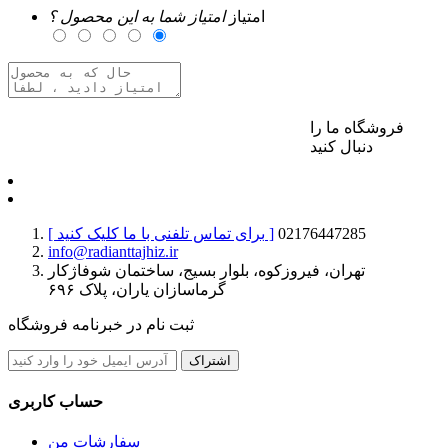
امتیاز
امتیاز شما به این محصول ؟
فروشگاه ما را
برای ارسال نظر وارد حساب کاربری خود شوید
دنبال کنید
02176447285
[ برای تماس تلفنی با ما کلیک کنید ]
info@radianttajhiz.ir
تهران، فیروزکوه، بلوار بسیج، ساختمان شوفاژکار
گرماسازان یاران، پلاک ۶۹۶
ثبت نام در خبرنامه فروشگاه
اشتراک
حساب کاربری
سفارشات من