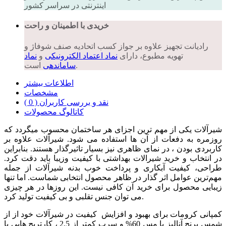
اینترنتی در سراسر کشور
خریدی با اطمینان و راحت
رادیانت تجهیز علاوه بر جواز کسب اتحادیه صنف شوفاژ و
تهویه مطبوع، دارای
نماد اعتماد الکترونیکی
و
نماد
است.
ساماندهی
اطلاعات بیشتر
مشخصات
نقد و بررسی کاربران ( 0 )
کاتالوگ محصولات
شیرآلات یکی از مهم ترین اجزای هر ساختمان محسوب میگردد که
روزمره به دفعات از آن ها استفاده می شود. شیرآلات علاوه بر
کاربردی بودن ، در نمای ظاهری نیز بسیار تاثیرگذار هستند. بنابراین
در انتخاب و خرید شیرالات بهداشتی با کیفیت وزیبا باید دقت کرد.
طراحی، کیفیت آبکاری و پرداخت خوب بدنه شیرآلات از جمله
مهم‌ترین عوامل اثر گذار در ظاهر محصول انتخابی شماست. اما تنها
زیبایی محصول برای خرید آن کافی نیست. این روزها در هر چیزی
می توان جنس تقلبی و بی کیفیت تولید کرد.
کمپانی کرومات برای بهبود و افزایش کیفیت در شیرآلات خود از از
شمس برنج آنالیز با مس 60% و سرب کمتر از 2.5 ، کارتریج هایی با