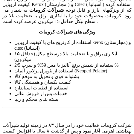
کیفیت اروپایی Kerox (مجارستان ) و Citec ( اسپانیا ) استفاده کرده
که از ویژگیهای بارز و قابل توجه
شیرآلات کرومات
به شمار می
رود. کرومات محصولات خود را با آبکاری براق با ضخامت بالا در
سطح نیکل حداقل 15 میکرون عرضه کرده است .
ویژگی های شیرآلات کرومات
استفاده از کارتریج های با کیفیت اروپایی kerox (مجارستان) و
citec (اسپانیا)
آبکاری براق و با ضخامت بالا درسطح نیکل (حداقل ۱۵
میکرون)
استفاده از شمش برنج آنالیز با مس 59% و سرب 2/5%
استفاده از نئوپرل پرلاتور آلمان (Neoperl Pelator)
پشتوانه قوی و تحویل به موقع کالا
کیفیت یکسان و همیشگی کالا
استفاده از قطعات استاندارد
خدمات پس از فروش عالی
بسته بندی محکم و زیبا
شرکت کرومات فعالیت خود را در سال ۸۳ در زمینه تولید شیرآلات
بهداشتی اهرمی آغاز نمود و پس از گذشت ۸ سال با افزایش کیفیت