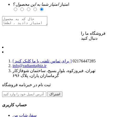
امتیاز
امتیاز شما به این محصول ؟
فروشگاه ما را
برای ارسال نظر وارد حساب کاربری خود شوید
دنبال کنید
02176447285
[ برای تماس تلفنی با ما کلیک کنید ]
info@radianttajhiz.ir
تهران، فیروزکوه، بلوار بسیج، ساختمان شوفاژکار
گرماسازان یاران، پلاک ۶۹۶
ثبت نام در خبرنامه فروشگاه
اشتراک
حساب کاربری
سفارشات من