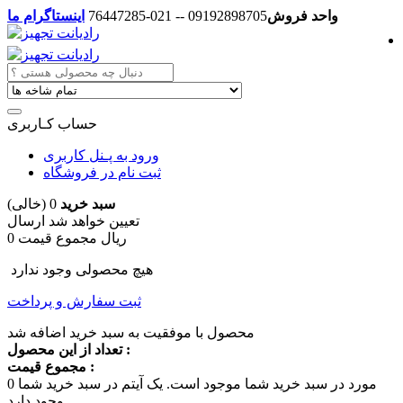
واحد فروش
09192898705 -- 021-76447285
اینستاگرام ما
حساب کـاربری
ورود به پـنل کاربری
ثبت نام در فروشگاه
سبد خرید
0
(خالی)
تعیین خواهد شد
ارسال
0 ریال
مجموع قیمت
هیچ محصولی وجود ندارد
ثبت سفارش و پرداخت
محصول با موفقیت به سبد خرید اضافه شد
تعداد از این محصول :
مجموع قیمت :
مورد در سبد خرید شما موجود است.
یک آیتم در سبد خرید شما
0
وجود دارد.