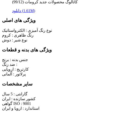
کاتالوگ محصولات جدید کرومات (99/12)
دانلود (1.61M)
ویژگی های اصلی
نوع رنگ آمیزی :
الکترواستاتیک
رنگ ظاهری :
کروم
نوع شیر :
دوش
ویژگی های بدنه و قطعات
جنس بدنه :
برنج
ضد زنگ :
کارتریج :
اروپایی
پرلاتور :
آلمانی
سایر مشخصات
گارانتی :
5 سال
کشور سازنده :
ایران
9001
گواهی ISO :
استاندارد :
اروپا و ایران