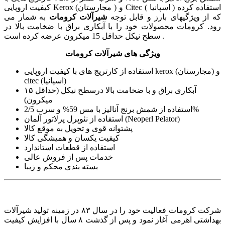
کیفیت اروپایی Kerox (مجارستان ) و Citec ( اسپانیا ) استفاده کرده
که از ویژگیهای بارز و قابل توجه
شیرآلات کرومات
به شمار می
رود. کرومات محصولات خود را با آبکاری براق با ضخامت بالا در
سطح نیکل حداقل 15 میکرون عرضه کرده است .
ویژگی های شیرآلات کرومات
استفاده از کارتریج های با کیفیت اروپایی kerox (مجارستان) و
citec (اسپانیا)
آبکاری براق و با ضخامت بالا درسطح نیکل (حداقل ۱۵
میکرون)
استفاده از شمش برنج آنالیز با مس 59% و سرب 2/5%
استفاده از نئوپرل پرلاتور آلمان (Neoperl Pelator)
پشتوانه قوی و تحویل به موقع کالا
کیفیت یکسان و همیشگی کالا
استفاده از قطعات استاندارد
خدمات پس از فروش عالی
بسته بندی محکم و زیبا
شرکت کرومات فعالیت خود را در سال ۸۳ در زمینه تولید شیرآلات
بهداشتی اهرمی آغاز نمود و پس از گذشت ۸ سال با افزایش کیفیت