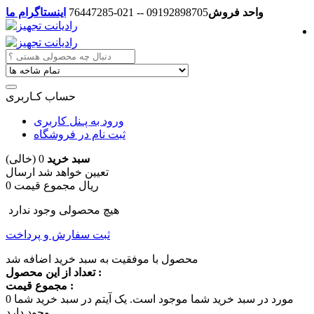
واحد فروش
09192898705 -- 021-76447285
اینستاگرام ما
حساب کـاربری
ورود به پـنل کاربری
ثبت نام در فروشگاه
سبد خرید
0
(خالی)
تعیین خواهد شد
ارسال
0 ریال
مجموع قیمت
هیچ محصولی وجود ندارد
ثبت سفارش و پرداخت
محصول با موفقیت به سبد خرید اضافه شد
تعداد از این محصول :
مجموع قیمت :
مورد در سبد خرید شما موجود است.
یک آیتم در سبد خرید شما
0
وجود دارد.