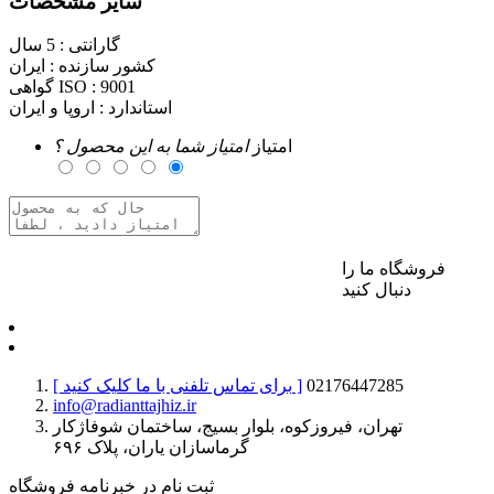
سایر مشخصات
گارانتی :
5 سال
کشور سازنده :
ایران
9001
گواهی ISO :
استاندارد :
اروپا و ایران
امتیاز
امتیاز شما به این محصول ؟
فروشگاه ما را
برای ارسال نظر وارد حساب کاربری خود شوید
دنبال کنید
02176447285
[ برای تماس تلفنی با ما کلیک کنید ]
info@radianttajhiz.ir
تهران، فیروزکوه، بلوار بسیج، ساختمان شوفاژکار
گرماسازان یاران، پلاک ۶۹۶
ثبت نام در خبرنامه فروشگاه