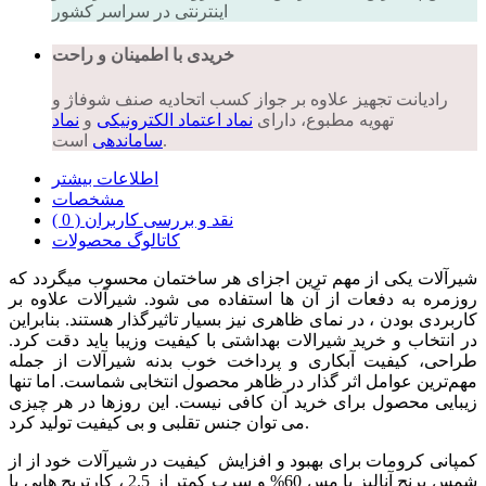
اینترنتی در سراسر کشور
خریدی با اطمینان و راحت
رادیانت تجهیز علاوه بر جواز کسب اتحادیه صنف شوفاژ و
تهویه مطبوع، دارای
نماد اعتماد الکترونیکی
و
نماد
است.
ساماندهی
اطلاعات بیشتر
مشخصات
نقد و بررسی کاربران ( 0 )
کاتالوگ محصولات
شیرآلات یکی از مهم ترین اجزای هر ساختمان محسوب میگردد که
روزمره به دفعات از آن ها استفاده می شود. شیرآلات علاوه بر
کاربردی بودن ، در نمای ظاهری نیز بسیار تاثیرگذار هستند. بنابراین
در انتخاب و خرید شیرالات بهداشتی با کیفیت وزیبا باید دقت کرد.
طراحی، کیفیت آبکاری و پرداخت خوب بدنه شیرآلات از جمله
مهم‌ترین عوامل اثر گذار در ظاهر محصول انتخابی شماست. اما تنها
زیبایی محصول برای خرید آن کافی نیست. این روزها در هر چیزی
می توان جنس تقلبی و بی کیفیت تولید کرد.
کمپانی کرومات برای بهبود و افزایش کیفیت در شیرآلات خود از از
شمس برنج آنالیز با مس 60% و سرب کمتر از 2.5 ، کارتریج هایی با