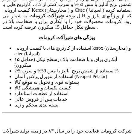
شمس برنج آنالیز با مس 60% و سرب کمتر از 2.5 ، کارتریج هایی با
کیفیت اروپایی Kerox (مجارستان ) و Citec ( اسپانیا ) استفاده کرده
که از ویژگیهای بارز و قابل توجه
شیرآلات کرومات
به شمار می
رود. کرومات محصولات خود را با آبکاری براق با ضخامت بالا در
سطح نیکل حداقل 15 میکرون عرضه کرده است .
ویژگی های شیرآلات کرومات
استفاده از کارتریج های با کیفیت اروپایی kerox (مجارستان) و
citec (اسپانیا)
آبکاری براق و با ضخامت بالا درسطح نیکل (حداقل ۱۵
میکرون)
استفاده از شمش برنج آنالیز با مس 59% و سرب 2/5%
استفاده از نئوپرل پرلاتور آلمان (Neoperl Pelator)
پشتوانه قوی و تحویل به موقع کالا
کیفیت یکسان و همیشگی کالا
استفاده از قطعات استاندارد
خدمات پس از فروش عالی
بسته بندی محکم و زیبا
شرکت کرومات فعالیت خود را در سال ۸۳ در زمینه تولید شیرآلات