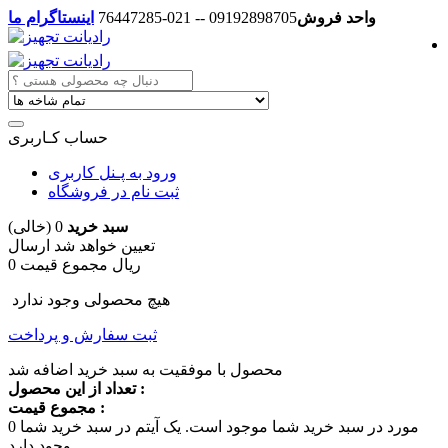
واحد فروش
09192898705 -- 021-76447285
اینستاگرام ما
حساب کـاربری
ورود به پـنل کاربری
ثبت نام در فروشگاه
سبد خرید
0
(خالی)
تعیین خواهد شد
ارسال
0 ریال
مجموع قیمت
هیچ محصولی وجود ندارد
ثبت سفارش و پرداخت
محصول با موفقیت به سبد خرید اضافه شد
تعداد از این محصول :
مجموع قیمت :
مورد در سبد خرید شما موجود است.
یک آیتم در سبد خرید شما
0
وجود دارد.