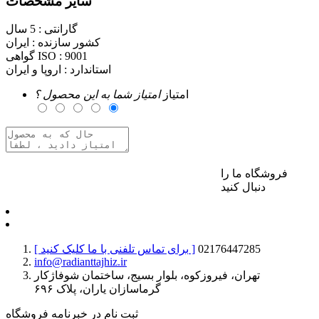
سایر مشخصات
گارانتی :
5 سال
کشور سازنده :
ایران
9001
گواهی ISO :
استاندارد :
اروپا و ایران
امتیاز
امتیاز شما به این محصول ؟
فروشگاه ما را
برای ارسال نظر وارد حساب کاربری خود شوید
دنبال کنید
02176447285
[ برای تماس تلفنی با ما کلیک کنید ]
info@radianttajhiz.ir
تهران، فیروزکوه، بلوار بسیج، ساختمان شوفاژکار
گرماسازان یاران، پلاک ۶۹۶
ثبت نام در خبرنامه فروشگاه