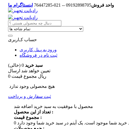
واحد فروش
09192898705 -- 021-76447285
اینستاگرام ما
حساب کـاربری
ورود به پـنل کاربری
ثبت نام در فروشگاه
سبد خرید
0
(خالی)
تعیین خواهد شد
ارسال
0 ریال
مجموع قیمت
هیچ محصولی وجود ندارد
ثبت سفارش و پرداخت
محصول با موفقیت به سبد خرید اضافه شد
تعداد از این محصول :
مجموع قیمت :
 خرید شما موجود است.
0
جمع محصولات :