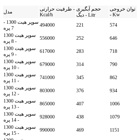
توان خروجی
حجم آبگیری
ظرفیت حرارتی -
مدل
Kcal/h
- Kw
دیگ - Litr
سوپر هیت 1300 -
494000
221
574
7 پره
سوپر هیت 1300
556000
252
646
- 8 پره
سوپر هیت 1300
617000
283
718
- 9 پره
سوپر هیت 1300
679000
314
790
- 10 پره
سوپر هیت 1300
741000
345
862
- 11 پره
سوپر هیت 1300
803000
376
934
- 12 پره
سوپر هیت 1300
865000
407
1006
- 13 پره
سوپر هیت 1300
928000
438
1079
- 14 پره
سوپر هیت 1300
990000
469
1151
- 15 پره