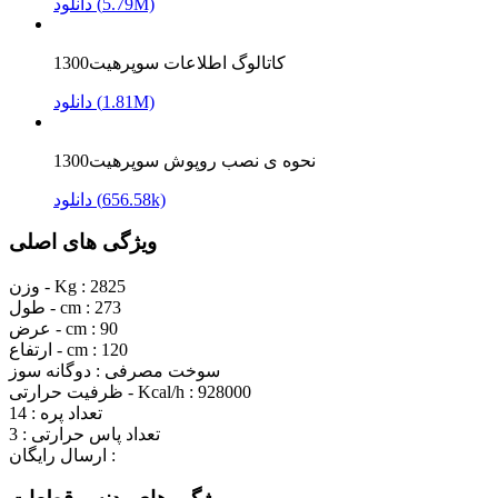
دانلود (5.79M)
کاتالوگ اطلاعات سوپرهیت1300
دانلود (1.81M)
نحوه ی نصب روپوش سوپرهیت1300
دانلود (656.58k)
ویژگی های اصلی
2825
وزن - Kg :
273
طول - cm :
90
عرض - cm :
120
ارتفاع - cm :
سوخت مصرفی :
دوگانه سوز
928000
ظرفیت حرارتی - Kcal/h :
تعداد پره :
14
تعداد پاس حرارتی :
3
ارسال رایگان :