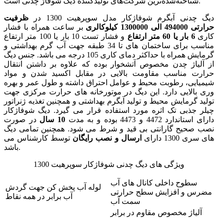
شناخته‌شده‌ترین شرکت‌های تولیدکننده دیگ شوفاژ چدنی است.
دیگ چدنی آبگرم شوفاژکار مدل سوپرهیت 1300 در
ظرفیت
حرارتی 494000 الی 1300000 کیلوکالری
بر ساعت همراه با فشار
کاری
6 بار یا 60 متر ارتفاع
و فشار تست 10 بار یا 100 متر ارتفاع
مناسب برای ساختمان های تا 34 طبقه جهت آب گرم بهداشتی و
گرمایش همراه با حداکثر دمای کاری 105 درجه می باشد. جنس دیگ
از آلیاژ چدن مخصوص آتشخوار بوده که علاوه بر داشتن انتقال
حرارت مناسب مقاومت بالایی در مقابل اکسید شدن و مواد
شیمیایی، رطوبت محیط و عوامل احتراق داشته و طول عمر و بهره
وری بالایی دارد. این دیگ در موتورخانه های حرارت مرکزی جهت
تولید گرمایش محیط و تولید آبگرم بهداشتی و همچنین تغذیه ژنراتور
چیلر جذبی تک اثره مورد استفاده قرار می گیرد. دیگ شوفاژکار
دارای استاندارد 4472 و 4473 بوده و به مدت
10 سال
در صورت
نصب صحیح گارانتی بی قید و شرط می شود. همچنین تمامی دیگ
های سری 1300 دارای
ارسال و نصب رایگان
توسط کارشناس می
باشد.
ویژگی های دیگ چدنی شوفاژکار سوپرهیت 1300
سطوح داخلی کانال های آب
لوله آب پخش کن جهت گردش
مضرس و افزایش سطح حرارتی
آب برابر در همه نقاط
سمت آب
آلیاژ مخصوص مقاوم در برابر