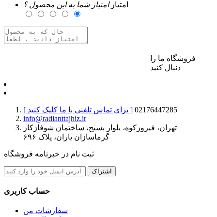
امتیاز
امتیاز شما به این محصول ؟
فروشگاه ما را
برای ارسال نظر وارد حساب کاربری خود شوید
دنبال کنید
02176447285
[ برای تماس تلفنی با ما کلیک کنید ]
info@radianttajhiz.ir
تهران، فیروزکوه، بلوار بسیج، ساختمان شوفاژکار
گرماسازان یاران، پلاک ۶۹۶
ثبت نام در خبرنامه فروشگاه
اشتراک
حساب کاربری
سفارشات من