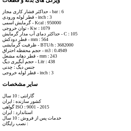
ویژگی های بدنه و قطعات
6
حداکثر فشار کاری مجاز - bar :
3
قطر لوله ورودی - inch :
950000
گرمایش اسمی - Kcal :
1079
توان خروجی - Kw :
105
حداکثر دمای آب مدار گرمایش - C :
564
قطر دودکش - mm :
3682000
ظرفیت گرمایشی - BTU/h :
0.4949
حجم محفظه احتراق - m3 :
243
قطر دهانه مشعل - mm :
438
حجم آبگیری دیگ - Litr :
جنس دیگ :
چدنی
3
قطر لوله خروجی - inch :
سایر مشخصات
گارانتی :
10 سال
کشور سازنده :
ایران
9001 - 2015
گواهی ISO :
استاندارد :
ایران
خدمات پس از فروش :
10 سال
نصب رایگان :