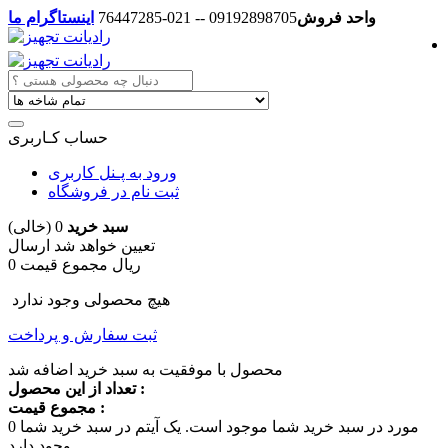
واحد فروش
09192898705 -- 021-76447285
اینستاگرام ما
حساب کـاربری
ورود به پـنل کاربری
ثبت نام در فروشگاه
سبد خرید
0
(خالی)
تعیین خواهد شد
ارسال
0 ریال
مجموع قیمت
هیچ محصولی وجود ندارد
ثبت سفارش و پرداخت
محصول با موفقیت به سبد خرید اضافه شد
تعداد از این محصول :
مجموع قیمت :
مورد در سبد خرید شما موجود است.
یک آیتم در سبد خرید شما
0
وجود دارد.