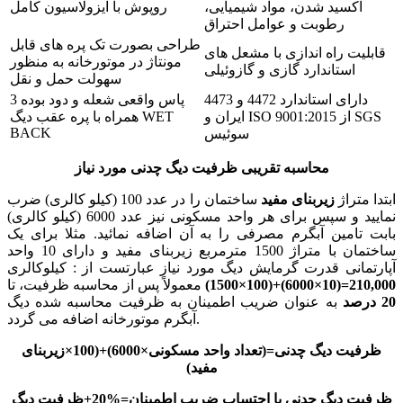
اکسید شدن، مواد شیمیایی،
روپوش با ایزولاسیون کامل
رطوبت و عوامل احتراق
طراحی بصورت تک پره های قابل
قابلیت راه اندازی با مشعل های
مونتاژ در موتورخانه به منظور
استاندارد گازی و گازوئیلی
سهولت حمل و نقل
دارای استاندارد 4472 و 4473
3 پاس واقعی شعله و دود بوده
ایران و ISO 9001:2015 از SGS
همراه با پره عقب دیگ WET
BACK
سوئیس
محاسبه تقریبی ظرفیت دیگ چدنی مورد نیاز
ابتدا متراژ
زیربنای مفید
ساختمان را در عدد 100 (کیلو کالری) ضرب
نمایید و سپس برای هر واحد مسکونی نیز عدد 6000 (کیلو کالری)
بابت تامین آبگرم مصرفی را به آن اضافه نمائید. مثلا برای یک
ساختمان با متراژ 1500 مترمربع زیربنای مفید و دارای 10 واحد
آپارتمانی قدرت گرمایش دیگ مورد نیاز عبارتست از : کیلوکالری
210,000=(10×6000)+(100×1500)
معمولاً پس از محاسبه ظرفیت، تا
20 درصد
به عنوان ضریب اطمینان به ظرفیت محاسبه شده دیگ
آبگرم موتورخانه اضافه می گردد.
ظرفیت دیگ چدنی=(تعداد واحد مسکونی×6000)+(100×زیربنای
مفید)
ظرفیت دیگ چدنی با احتساب ضریب اطمینان
=%20+ظرفیت دیگ