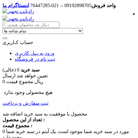
واحد فروش
09192898705 -- 021-76447285
اینستاگرام ما
حساب کـاربری
ورود به پـنل کاربری
ثبت نام در فروشگاه
سبد خرید
0
(خالی)
تعیین خواهد شد
ارسال
0 ریال
مجموع قیمت
هیچ محصولی وجود ندارد
ثبت سفارش و پرداخت
محصول با موفقیت به سبد خرید اضافه شد
تعداد از این محصول :
مجموع قیمت :
مورد در سبد خرید شما موجود است.
یک آیتم در سبد خرید شما
0
وجود دارد.