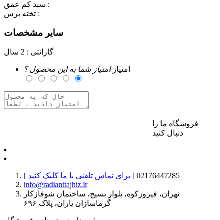
سبد کم عمق :
تخته برش :
سایر مشخصات
گارانتی :
2 سال
امتیاز
امتیاز شما به این محصول ؟
فروشگاه ما را
برای ارسال نظر وارد حساب کاربری خود شوید
دنبال کنید
02176447285
[ برای تماس تلفنی با ما کلیک کنید ]
info@radianttajhiz.ir
تهران، فیروزکوه، بلوار بسیج، ساختمان شوفاژکار
گرماسازان یاران، پلاک ۶۹۶