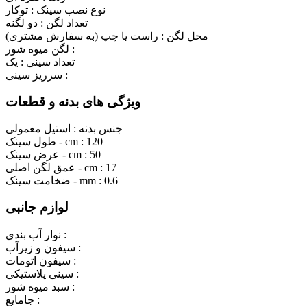
نوع نصب سینک :
توکار
تعداد لگن :
دو لگنه
محل لگن :
راست یا چپ (به سفارش مشتری)
لگن میوه شور :
تعداد سینی :
یک
سرریز سینی :
ویژگی های بدنه و قطعات
جنس بدنه :
استیل معمولی
120
طول سینک - cm :
50
عرض سینک - cm :
17
عمق لگن اصلی - cm :
0.6
ضخامت سینک - mm :
لوازم جانبی
نوار آب بندی :
سیفون و زیرآب :
سیفون اتومات :
سینی پلاستیکی :
سبد میوه شور :
جامایع :