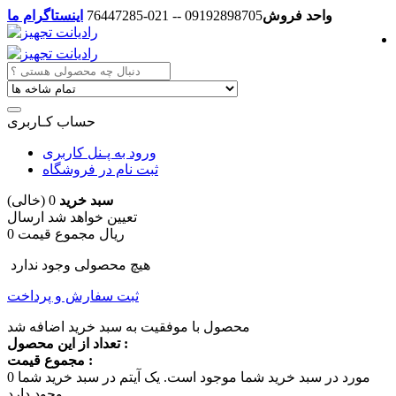
واحد فروش
09192898705 -- 021-76447285
اینستاگرام ما
حساب کـاربری
ورود به پـنل کاربری
ثبت نام در فروشگاه
سبد خرید
0
(خالی)
تعیین خواهد شد
ارسال
0 ریال
مجموع قیمت
هیچ محصولی وجود ندارد
ثبت سفارش و پرداخت
محصول با موفقیت به سبد خرید اضافه شد
تعداد از این محصول :
مجموع قیمت :
مورد در سبد خرید شما موجود است.
یک آیتم در سبد خرید شما
0
وجود دارد.