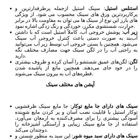
استنلس استیل
: سینک استیل ازجمله پرطرفدارترین و
پرکاربردترین ورق های سینک محسوب می شود. از ویژگی
های بارز این نوع از سینک ها می توان به مقاومت بالا در برابر
حرارت، شستشوی مکرر، خوردگی و رنگ زدگی اشاره نمود.
زیر آب
: پوشش خروجی آب، کاملاً استیل است که با داشتن
آب‌بند به صورت دستی باعث کنترل خروجی آب سینک
می‌شود. همچنین با بستن خروجی آب توسط زیر آب می‌توانید
به راحتی آب را در لگن سینک جهت مصارف مختلف نگه
‌دارید.
لگن
: لگن‌های عمیق شستشو را آسان کرده و ظروف بیشتری
را در خود جای می‌دهند. همچنین مانع از پاشیده شدن
قطره‌های آب به بیرون سینک می‌شوند.
آپشن های مختلف سینک
سینک های دارای جا مایع توکار
:
جا مایع سینک ظرفشویی
توکار استیل با قابلیت نصب آسان و پر کردن مایع شوینده
آسودگی بیشتری را برای مصرف‌کننده به ارمغان می‌آورد.
استفاده از جا مایع سینک زیبایی و آراستگی آشپزخانه را
دوچندان می‌کند.
سینک های دارای سبد میوه شور
: این سبد به منظور شستن و