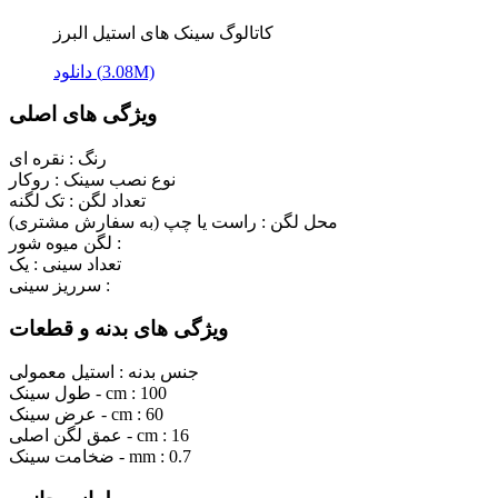
کاتالوگ سینک های استیل البرز
دانلود (3.08M)
ویژگی های اصلی
رنگ :
نقره ای
نوع نصب سینک :
روکار
تعداد لگن :
تک لگنه
محل لگن :
راست یا چپ (به سفارش مشتری)
لگن میوه شور :
تعداد سینی :
یک
سرریز سینی :
ویژگی های بدنه و قطعات
جنس بدنه :
استیل معمولی
100
طول سینک - cm :
60
عرض سینک - cm :
16
عمق لگن اصلی - cm :
0.7
ضخامت سینک - mm :