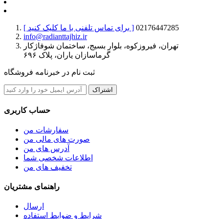
02176447285
[ برای تماس تلفنی با ما کلیک کنید ]
info@radianttajhiz.ir
تهران، فیروزکوه، بلوار بسیج، ساختمان شوفاژکار
گرماسازان یاران، پلاک ۶۹۶
ثبت نام در خبرنامه فروشگاه
اشتراک
حساب کاربری
سفارشات من
صورت های مالی من
آدرس های من
اطلاعات شخصی شما
تخفیف های من
راهنمای مشتریان
ارسال
شرایط و ضوابط استفاده