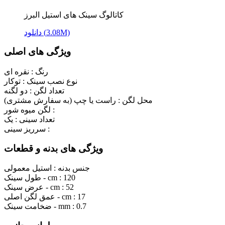
کاتالوگ سینک های استیل البرز
دانلود (3.08M)
ویژگی های اصلی
رنگ :
نقره ای
نوع نصب سینک :
توکار
تعداد لگن :
دو لگنه
محل لگن :
راست یا چپ (به سفارش مشتری)
لگن میوه شور :
تعداد سینی :
یک
سرریز سینی :
ویژگی های بدنه و قطعات
جنس بدنه :
استیل معمولی
120
طول سینک - cm :
52
عرض سینک - cm :
17
عمق لگن اصلی - cm :
0.7
ضخامت سینک - mm :