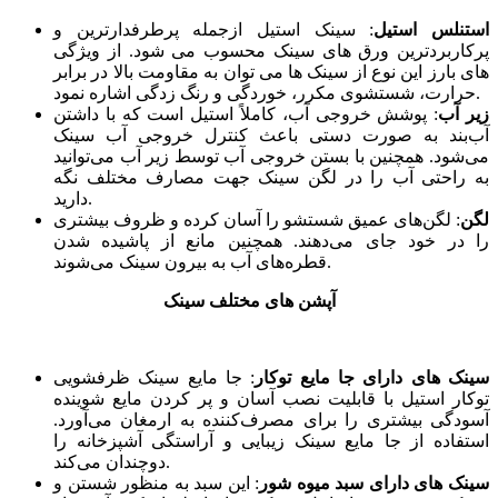
استنلس استیل
: سینک استیل ازجمله پرطرفدارترین و
پرکاربردترین ورق های سینک محسوب می شود. از ویژگی
های بارز این نوع از سینک ها می توان به مقاومت بالا در برابر
حرارت، شستشوی مکرر، خوردگی و رنگ زدگی اشاره نمود.
زیر آب
: پوشش خروجی آب، کاملاً استیل است که با داشتن
آب‌بند به صورت دستی باعث کنترل خروجی آب سینک
می‌شود. همچنین با بستن خروجی آب توسط زیر آب می‌توانید
به راحتی آب را در لگن سینک جهت مصارف مختلف نگه
‌دارید.
لگن
: لگن‌های عمیق شستشو را آسان کرده و ظروف بیشتری
را در خود جای می‌دهند. همچنین مانع از پاشیده شدن
قطره‌های آب به بیرون سینک می‌شوند.
آپشن های مختلف سینک
سینک های دارای جا مایع توکار
:
جا مایع سینک ظرفشویی
توکار استیل با قابلیت نصب آسان و پر کردن مایع شوینده
آسودگی بیشتری را برای مصرف‌کننده به ارمغان می‌آورد.
استفاده از جا مایع سینک زیبایی و آراستگی آشپزخانه را
دوچندان می‌کند.
سینک های دارای سبد میوه شور
: این سبد به منظور شستن و