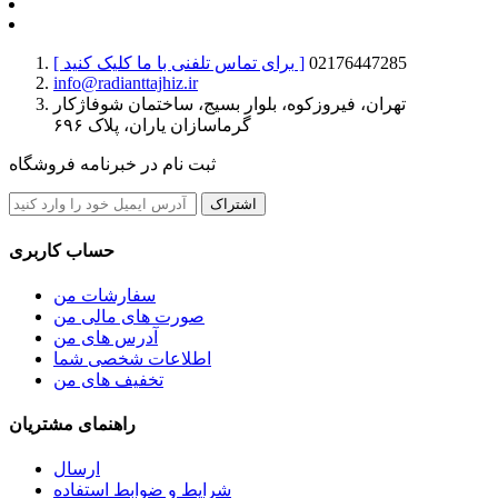
02176447285
[ برای تماس تلفنی با ما کلیک کنید ]
info@radianttajhiz.ir
تهران، فیروزکوه، بلوار بسیج، ساختمان شوفاژکار
گرماسازان یاران، پلاک ۶۹۶
ثبت نام در خبرنامه فروشگاه
اشتراک
حساب کاربری
سفارشات من
صورت های مالی من
آدرس های من
اطلاعات شخصی شما
تخفیف های من
راهنمای مشتریان
ارسال
شرایط و ضوابط استفاده