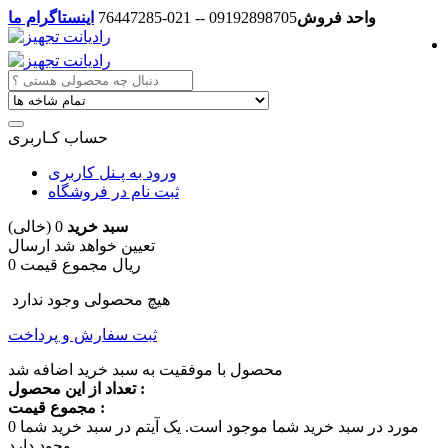
واحد فروش
09192898705 -- 021-76447285
اینستاگرام ما
حساب کـاربری
ورود به پـنل کاربری
ثبت نام در فروشگاه
سبد خرید
0
(خالی)
تعیین خواهد شد
ارسال
0 ریال
مجموع قیمت
هیچ محصولی وجود ندارد
ثبت سفارش و پرداخت
محصول با موفقیت به سبد خرید اضافه شد
تعداد از این محصول :
مجموع قیمت :
مورد در سبد خرید شما موجود است.
یک آیتم در سبد خرید شما
0
وجود دارد.